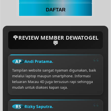
DAFTAR
🌹REVIEW MEMBER DEWATOGEL
💬
AP
Andi Pratama.
Tampilan website sangat nyaman digunakan, baik
melalui laptop maupun smartphone. Informasi
keluaran Macau 4D juga tersusun rapi sehingga
mudah untuk diakses kapan saja.
RS
Rizky Saputra.