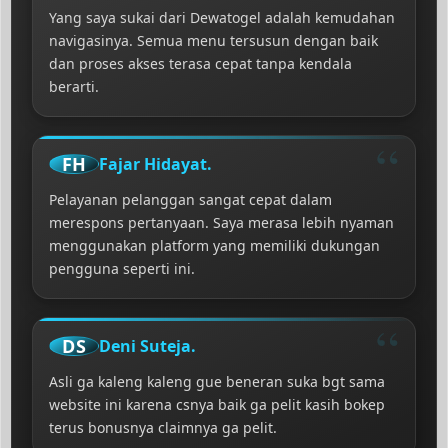
Yang saya sukai dari Dewatogel adalah kemudahan
navigasinya. Semua menu tersusun dengan baik
dan proses akses terasa cepat tanpa kendala
berarti.
FH
Fajar Hidayat.
Pelayanan pelanggan sangat cepat dalam
merespons pertanyaan. Saya merasa lebih nyaman
menggunakan platform yang memiliki dukungan
pengguna seperti ini.
DS
Deni Suteja.
Asli ga kaleng kaleng gue beneran suka bgt sama
website ini karena csnya baik ga pelit kasih bokep
terus bonusnya claimnya ga pelit.